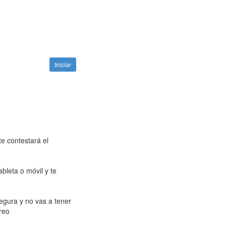
Iniciar
e contestará el
ableta o móvil y te
segura y no vas a tener
reo