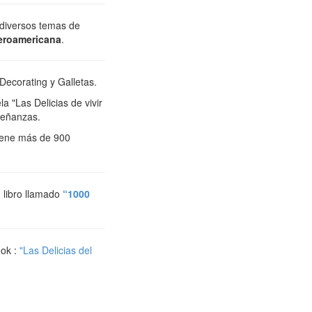
diversos temas de
eroamericana
.
ecorating y Galletas.
 "Las Delicias de vivir
señanzas.
iene más de 900
 libro llamado
“1000
ok :
"Las Delicias del