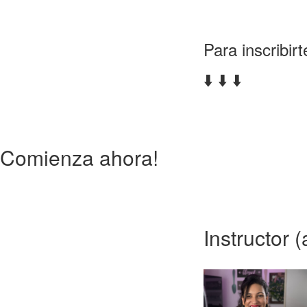
Para inscribir
⬇️ ⬇️ ⬇️
Comienza ahora!
Instructor (