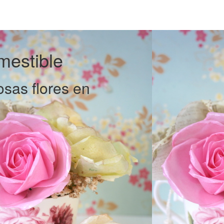
mestible
sas flores en