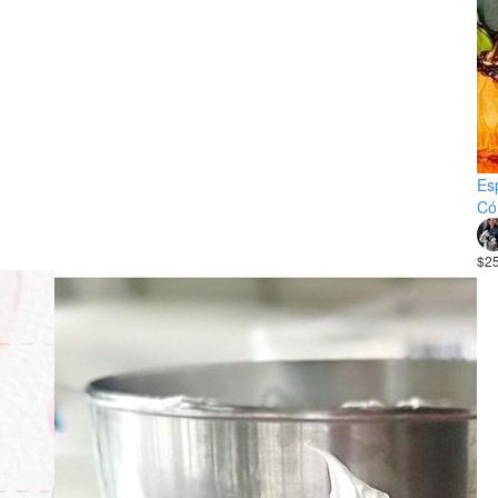
Es
Có
$2