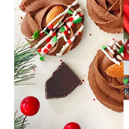
BI
Mi
$4