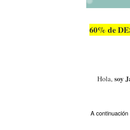
60% de D
soy J
Hola,
A continuación 