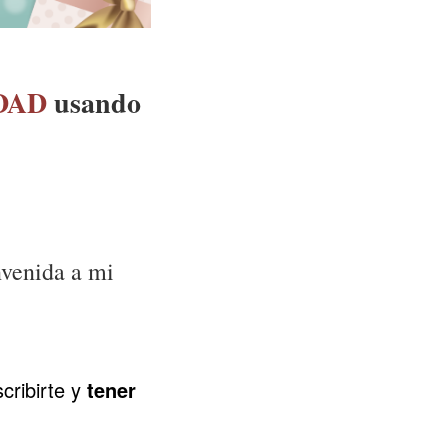
DAD
usando
nvenida a mi
cribirte y
tener