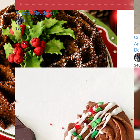
Ponches Navideños
Jackie
$35
Cu
Ap
De
$4