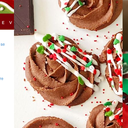
 se
re